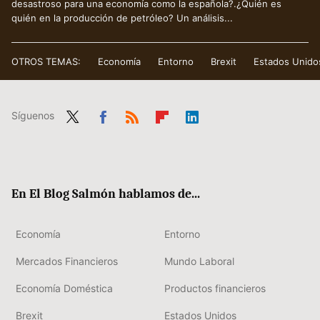
desastroso para una economía como la española?.¿Quién es
quién en la producción de petróleo? Un análisis...
OTROS TEMAS:
Economía
Entorno
Brexit
Estados Unido
Síguenos
Twit
Fac
RSS
Flip
Link
ter
ebo
boa
edIn
ok
rd
En El Blog Salmón hablamos de...
Economía
Entorno
Mercados Financieros
Mundo Laboral
Economía Doméstica
Productos financieros
Brexit
Estados Unidos