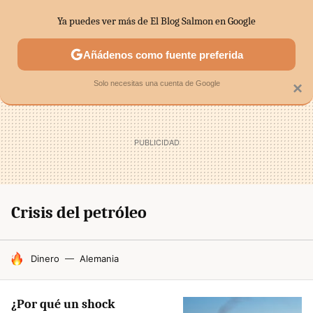
Ya puedes ver más de El Blog Salmon en Google
SECTORES
ECONOMÍA DOMÉSTICA
MERCADOS FINANC
Añádenos como fuente preferida
Solo necesitas una cuenta de Google
×
Crisis del petróleo
HOY SE HABLA DE
Dinero
Alemania
¿Por qué un shock