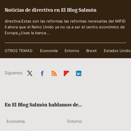
Noticias de directiva en El Blog Salmón
directiva:Estas son las reformas las reformas necesarias del MIFID
II ahora que el Reino Unido ya no va a ser el centro económico de
Europa.¿Usas la banca...
OTROS TEMAS:
Economía
Entorno
Brexit
Estados Unido
Síguenos
Twit
Fac
RSS
Flip
Link
ter
ebo
boa
edIn
ok
rd
En El Blog Salmón hablamos de...
Economía
Entorno