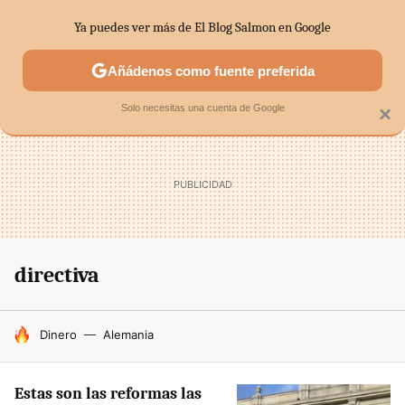
Ya puedes ver más de El Blog Salmon en Google
SECTORES
ECONOMÍA DOMÉSTICA
MERCADOS FINANC
Añádenos como fuente preferida
Solo necesitas una cuenta de Google
×
directiva
HOY SE HABLA DE
Dinero
Alemania
Estas son las reformas las