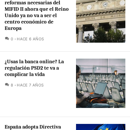
reformas necesarias del
MIFID II ahora que el Reino
Unido ya no va a ser el
centro económico de
Europa
COMENTARIOS
0
HACE 6 AÑOS
¿Usas la banca online? La
regulación PSD2 te va a
complicar la vida
COMENTARIOS
8
HACE 7 AÑOS
España adopta Directiva