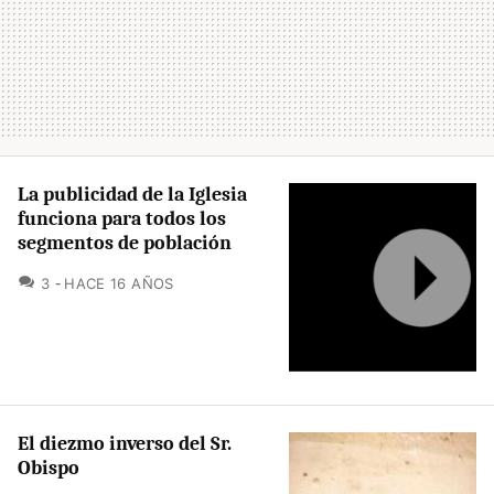
La publicidad de la Iglesia
funciona para todos los
segmentos de población
COMENTARIOS
3
HACE 16 AÑOS
El diezmo inverso del Sr.
Obispo