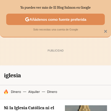
Ya puedes ver más de El Blog Salmon en Google
SECTORES
ECONOMÍA DOMÉSTICA
MERCADOS FINANC
Añádenos como fuente preferida
Solo necesitas una cuenta de Google
×
iglesia
HOY SE HABLA DE
Dinero
Alquiler
Dinero
Ni la Iglesia Católica ni el