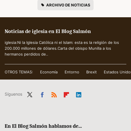
ARCHIVO DE NOTICIAS
Noticias de iglesia en El Blog Salmón
iglesia:Ni la Iglesia Católica ni el Islam: esta es la religión de los
200.000 millones de dólares.Carta del obispo Munilla a los
hermanos perdidos de..
OTROS TEMAS:
Economía
Entorno
Brexit
Estados Unido
Síguenos
Twit
Fac
RSS
Flip
Link
ter
ebo
boa
edIn
ok
rd
En El Blog Salmón hablamos de...