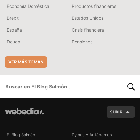
Economía Doméstica
Productos financieros
Brexit
Estados Unidos
España
Crisis financiera
Deuda
Pensiones
VER MÁS TEMAS
BUSC
SUBIR
El Blog Salmón
Pymes y Autónomos