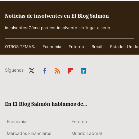
Noticias de insolventes en El Blog Salmón
insolventes:Cómo parecer insolvente sin llegar a serlo
OTROS TEMAS:
Economía
Entorno
Brexit
Estados Unido
Síguenos
Twit
Fac
RSS
Flip
Link
ter
ebo
boa
edIn
ok
rd
En El Blog Salmón hablamos de...
Economía
Entorno
Mercados Financieros
Mundo Laboral