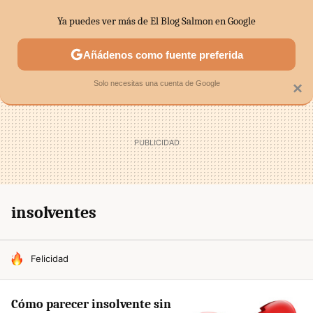
Ya puedes ver más de El Blog Salmon en Google
SECTORES
ECONOMÍA DOMÉSTICA
MERCADOS FINANC
Añádenos como fuente preferida
Solo necesitas una cuenta de Google
×
insolventes
HOY SE HABLA DE
Felicidad
Cómo parecer insolvente sin