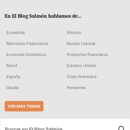
ter
ebo
boa
edIn
ok
rd
En El Blog Salmón hablamos de...
Economía
Entorno
Mercados Financieros
Mundo Laboral
Economía Doméstica
Productos financieros
Brexit
Estados Unidos
España
Crisis financiera
Deuda
Pensiones
VER MÁS TEMAS