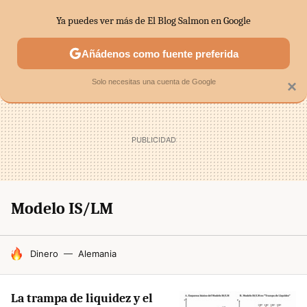
Ya puedes ver más de El Blog Salmon en Google
SECTORES
ECONOMÍA DOMÉSTICA
MERCADOS FINANC
Añádenos como fuente preferida
Solo necesitas una cuenta de Google
×
Modelo IS/LM
HOY SE HABLA DE
Dinero
Alemania
La trampa de liquidez y el