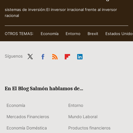
sistemas de inversión:El inversor irracional frente al inversor
racional
OTROS TEMAS:
Economía
Entorno
Brexit
Estados Unido
Síguenos
Twit
Fac
RSS
Flip
Link
ter
ebo
boa
edIn
ok
rd
En El Blog Salmón hablamos de...
Economía
Entorno
Mercados Financieros
Mundo Laboral
Economía Doméstica
Productos financieros