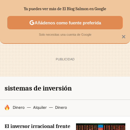
Ya puedes ver más de El Blog Salmon en Google
SECTORES
ECONOMÍA DOMÉSTICA
MERCADOS FINANC
Añádenos como fuente preferida
Solo necesitas una cuenta de Google
×
sistemas de inversión
HOY SE HABLA DE
Dinero
Alquiler
Dinero
El inversor irracional frente