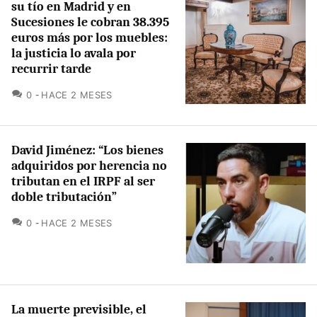
su tío en Madrid y en
Sucesiones le cobran 38.395
euros más por los muebles:
la justicia lo avala por
recurrir tarde
COMENTARIOS
0
HACE 2 MESES
David Jiménez: “Los bienes
adquiridos por herencia no
tributan en el IRPF al ser
doble tributación”
COMENTARIOS
0
HACE 2 MESES
La muerte previsible, el