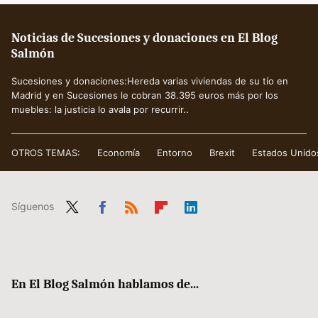
Noticias de Sucesiones y donaciones en El Blog
Salmón
Sucesiones y donaciones:Hereda varias viviendas de su tío en
Madrid y en Sucesiones le cobran 38.395 euros más por los
muebles: la justicia lo avala por recurrir..
OTROS TEMAS:
Economía
Entorno
Brexit
Estados Unido
Síguenos
Twit
Fac
RSS
Flip
Link
ter
ebo
boa
edIn
ok
rd
En El Blog Salmón hablamos de...