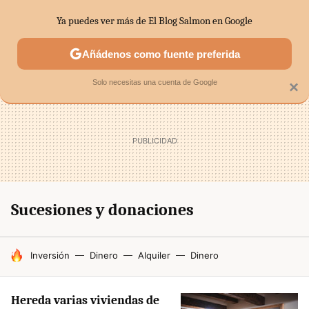
Ya puedes ver más de El Blog Salmon en Google
SECTORES
ECONOMÍA DOMÉSTICA
MERCADOS FINANC
Añádenos como fuente preferida
Solo necesitas una cuenta de Google
×
Sucesiones y donaciones
HOY SE HABLA DE
Inversión
Dinero
Alquiler
Dinero
Hereda varias viviendas de