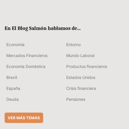
Twit
Fac
RSS
Flip
Link
ter
ebo
boa
edIn
ok
rd
En El Blog Salmón hablamos de...
Economía
Entorno
Mercados Financieros
Mundo Laboral
Economía Doméstica
Productos financieros
Brexit
Estados Unidos
España
Crisis financiera
Deuda
Pensiones
VER MÁS TEMAS