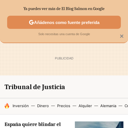
Ya puedes ver más de El Blog Salmon en Google
SECTORES
ECONOMÍA DOMÉSTICA
MERCADOS FINANC
Añádenos como fuente preferida
Solo necesitas una cuenta de Google
×
Tribunal de Justicia
HOY SE HABLA DE
Inversión
Dinero
Precios
Alquiler
Alemania
Cr
España quiere blindar el