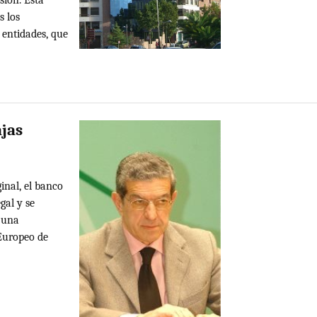
s los
 entidades, que
ajas
inal, el banco
gal y se
á una
 Europeo de