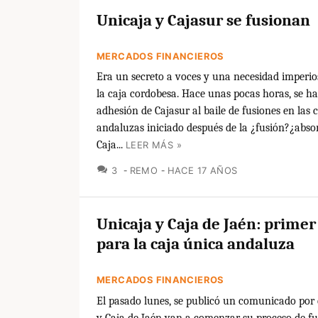
Unicaja y Cajasur se fusionan
MERCADOS FINANCIEROS
Era un secreto a voces y una necesidad imperio
la caja cordobesa. Hace unas pocas horas, se h
adhesión de Cajasur al baile de fusiones en las 
andaluzas iniciado después de la ¿fusión?¿abso
Caja...
LEER MÁS »
COMENTARIOS
3
REMO
HACE 17 AÑOS
Unicaja y Caja de Jaén: primer
para la caja única andaluza
MERCADOS FINANCIEROS
El pasado lunes, se publicó un comunicado por 
y Caja de Jaén van a comenzar su proceso de fu