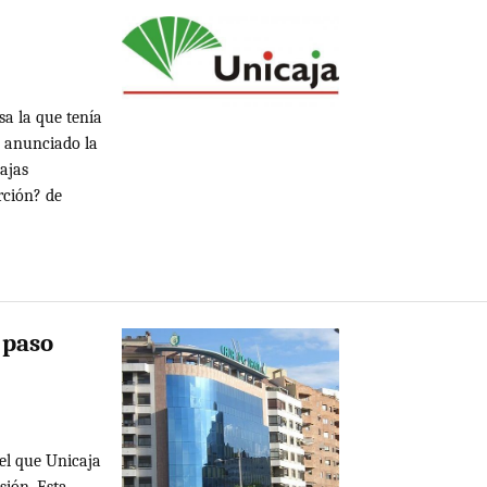
sa la que tenía
a anunciado la
cajas
rción? de
 paso
el que Unicaja
sión. Esta