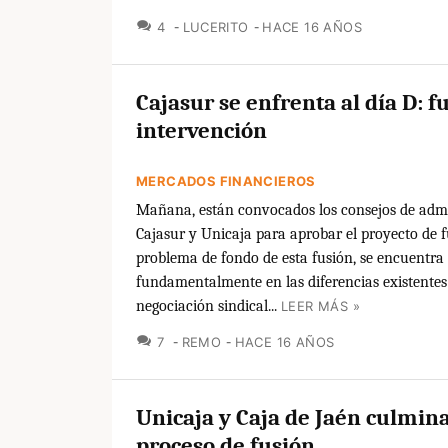
COMENTARIOS
4
LUCERITO
HACE 16 AÑOS
Cajasur se enfrenta al día D: f
intervención
MERCADOS FINANCIEROS
Mañana, están convocados los consejos de admi
Cajasur y Unicaja para aprobar el proyecto de f
problema de fondo de esta fusión, se encuentra
fundamentalmente en las diferencias existentes
negociación sindical...
LEER MÁS »
COMENTARIOS
7
REMO
HACE 16 AÑOS
Unicaja y Caja de Jaén culmina
proceso de fusión