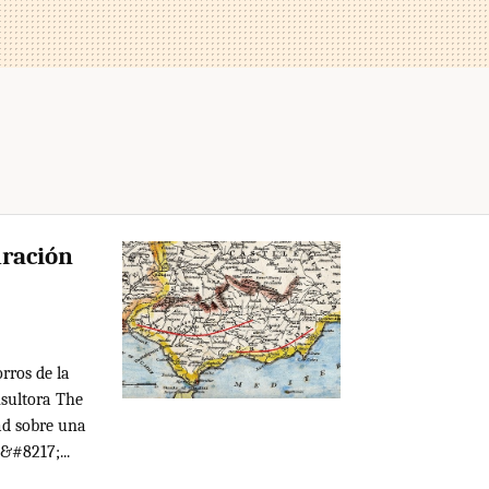
uración
rros de la
nsultora The
ad sobre una
&#8217;...