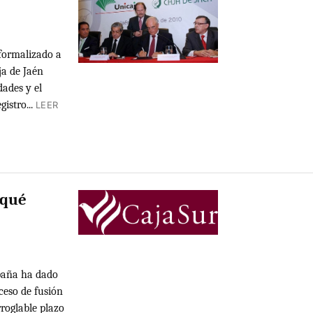
 formalizado a
ja de Jaén
dades y el
istro...
LEER
¿qué
spaña ha dado
ceso de fusión
roglable plazo