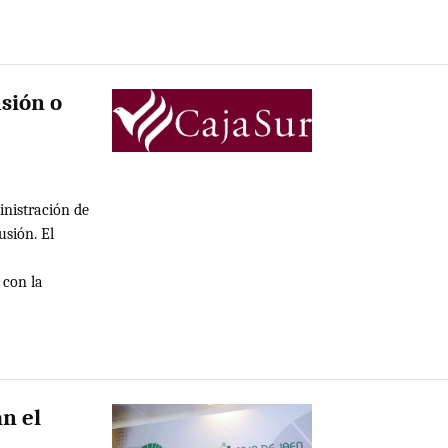
usión o
nistración de
usión. El
 con la
n el