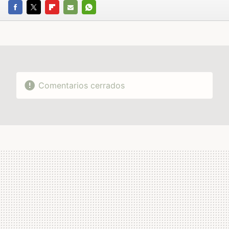
FACEBOOK
TWITTER
FLIPBOARD
E-
WHATSAPP
MAIL
Comentarios cerrados