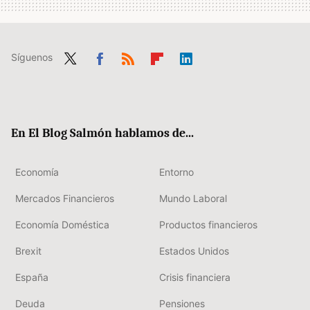
Síguenos
Twit
Fac
RSS
Flip
Link
ter
ebo
boa
edIn
ok
rd
En El Blog Salmón hablamos de...
Economía
Entorno
Mercados Financieros
Mundo Laboral
Economía Doméstica
Productos financieros
Brexit
Estados Unidos
España
Crisis financiera
Deuda
Pensiones