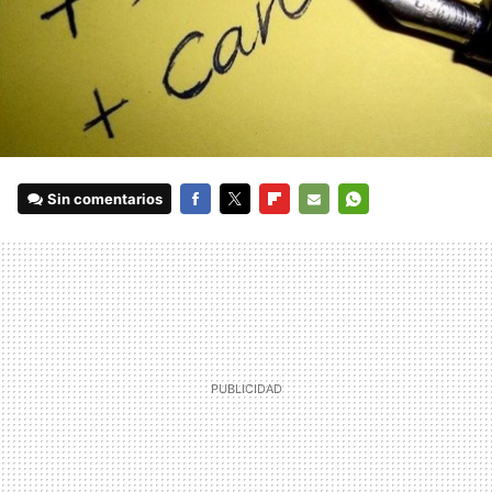
Sin comentarios
FACEBOOK
TWITTER
FLIPBOARD
E-
WHATSAPP
MAIL