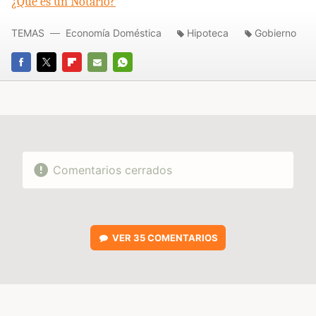
¿Qué es un Notario?
TEMAS
Economía Doméstica
Hipoteca
Gobierno
FACEBOOK
TWITTER
FLIPBOARD
E-
WHATSAPP
MAIL
Comentarios cerrados
VER
35 COMENTARIOS