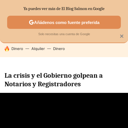
Ya puedes ver más de El Blog Salmon en Google
SECTORES
ECONOMÍA DOMÉSTICA
MERCADOS FINANC
Añádenos como fuente preferida
Solo necesitas una cuenta de Google
×
HOY SE HABLA DE
Dinero
Alquiler
Dinero
La crisis y el Gobierno golpean a
Notarios y Registradores