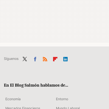
Síguenos
Twit
Fac
RSS
Flip
Link
ter
ebo
boa
edIn
ok
rd
En El Blog Salmón hablamos de...
Economía
Entorno
Mercados Financieros
Mundo Laboral