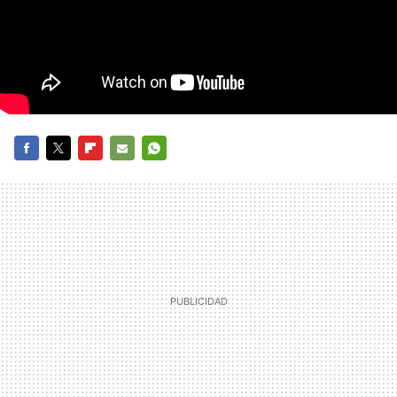
FACEBOOK
TWITTER
FLIPBOARD
E-
WHATSAPP
MAIL