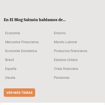
Twit
Fac
RSS
Flip
Link
ter
ebo
boa
edIn
ok
rd
En El Blog Salmón hablamos de...
Economía
Entorno
Mercados Financieros
Mundo Laboral
Economía Doméstica
Productos financieros
Brexit
Estados Unidos
España
Crisis financiera
Deuda
Pensiones
VER MÁS TEMAS