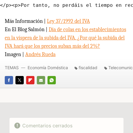
Más Información |
Ley 37/1992 del
IVA
En El Blog Salmón |
Día de colas en los establecimientos
en la víspera de la subida del
IVA
,
¿Por qué la subida del
IVA
hará que los precios suban más del 2%?
Imagen |
Andrés Rueda
TEMAS
Economía Doméstica
fiscalidad
Telecomunic
FACEBOOK
TWITTER
FLIPBOARD
E-
WHATSAPP
MAIL
Comentarios cerrados