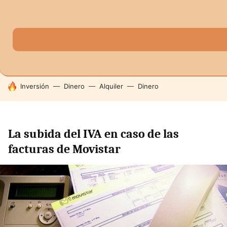
MENÚ
NUEVO
SECTORES
ECONOMÍA DOMÉSTICA
MERCADOS FINANC
HOY SE HABLA DE
Inversión
Dinero
Alquiler
Dinero
La subida del IVA en caso de las
facturas de Movistar