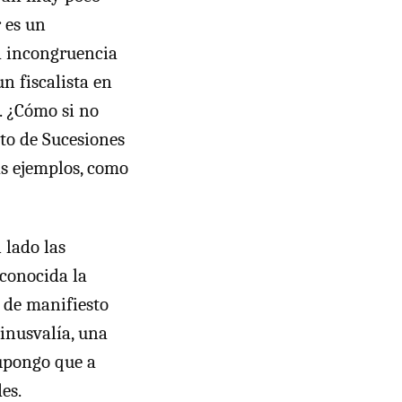
 es un
a incongruencia
n fiscalista en
c. ¿Cómo si no
sto de Sucesiones
s ejemplos, como
 lado las
 conocida la
 de manifiesto
inusvalía, una
supongo que a
es.