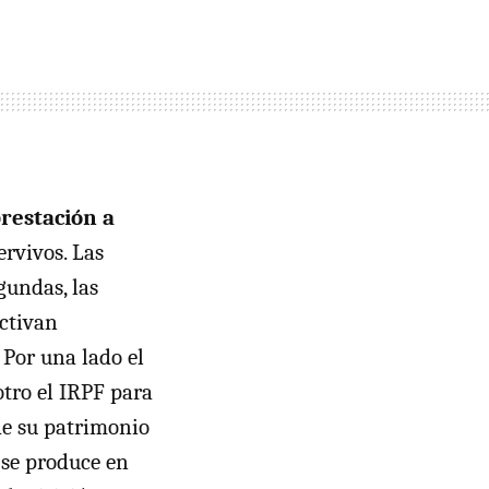
prestación a
ervivos. Las
gundas, las
activan
 Por una lado el
otro el IRPF para
 de su patrimonio
 se produce en