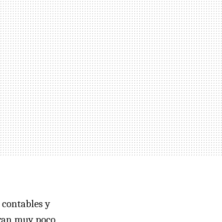
 contables y
 eran muy poco