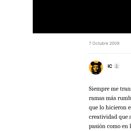
7 Octubre 2009
IC
Siempre me trans
ramas más rumbos
que lo hicieron 
creatividad que a
pasión como en l