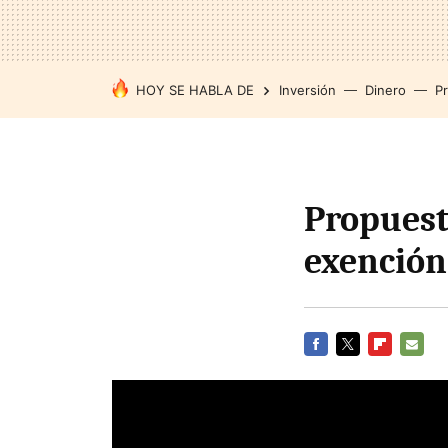
HOY SE HABLA DE
Inversión
Dinero
P
Propuesta
exención
FACEBOOK
TWITTER
FLIPBOARD
E-
MAIL