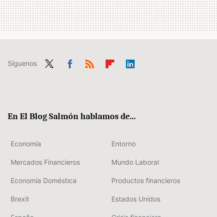
Síguenos
Twit
Fac
RSS
Flip
Link
ter
ebo
boa
edIn
ok
rd
En El Blog Salmón hablamos de...
Economía
Entorno
Mercados Financieros
Mundo Laboral
Economía Doméstica
Productos financieros
Brexit
Estados Unidos