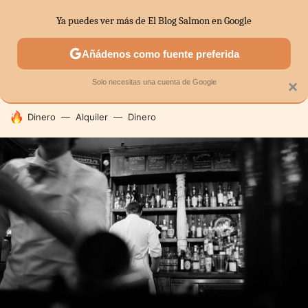
Ya puedes ver más de El Blog Salmon en Google
SECTORES
ECONOMÍA DOMÉSTICA
MERCADOS FINANC
Añádenos como fuente preferida
Solo necesitas una cuenta de Google
×
HOY SE HABLA DE
Dinero
Alquiler
Dinero