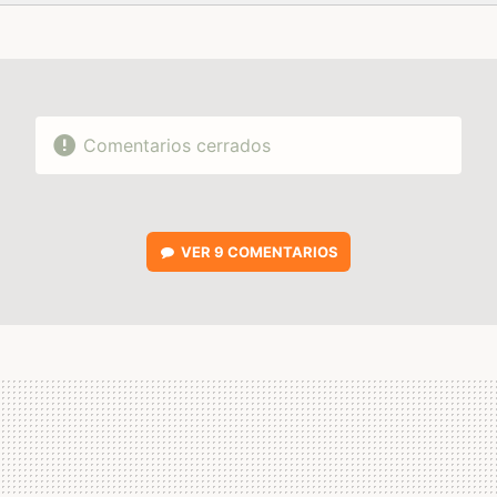
FACEBOOK
TWITTER
FLIPBOARD
E-
WHATSAPP
MAIL
Comentarios cerrados
VER
9 COMENTARIOS