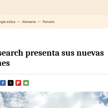
rgía eólica
Alemania
Pensión
earch presenta sus nuevas
nes
FACEBOOK
TWITTER
FLIPBOARD
E-
MAIL