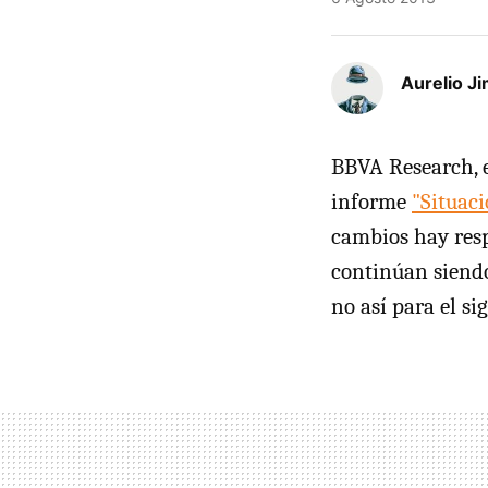
Aurelio J
BBVA Research, e
informe
"Situac
cambios hay respe
continúan siendo
no así para el si