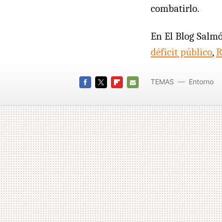
combatirlo.
En El Blog Salm
déficit público
,
R
TEMAS
Entorno
FACEBOOK
TWITTER
FLIPBOARD
E-
MAIL