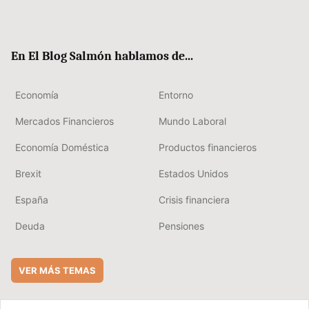
Twit
Fac
RSS
Flip
Link
ter
ebo
boa
edIn
ok
rd
En El Blog Salmón hablamos de...
Economía
Entorno
Mercados Financieros
Mundo Laboral
Economía Doméstica
Productos financieros
Brexit
Estados Unidos
España
Crisis financiera
Deuda
Pensiones
VER MÁS TEMAS