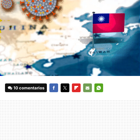
10 comentarios
FACEBOOK
TWITTER
FLIPBOARD
E-
WHATSAPP
MAIL