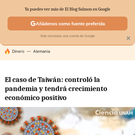
Ya puedes ver más de El Blog Salmon en Google
SECTORES
ECONOMÍA DOMÉSTICA
MERCADOS FINANC
Añádenos como fuente preferida
Solo necesitas una cuenta de Google
×
HOY SE HABLA DE
Dinero
Alemania
El caso de Taiwán: controló la
pandemia y tendrá crecimiento
económico positivo