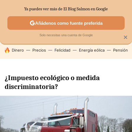
Ya puedes ver más de El Blog Salmon en Google
SECTORES
ECONOMÍA DOMÉSTICA
MERCADOS FINANC
Añádenos como fuente preferida
Solo necesitas una cuenta de Google
×
HOY SE HABLA DE
Dinero
Precios
Felicidad
Energía eólica
Pensión
¿Impuesto ecológico o medida
discriminatoria?