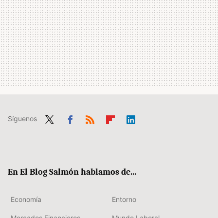
Síguenos
Twit
Fac
RSS
Flip
Link
ter
ebo
boa
edIn
ok
rd
En El Blog Salmón hablamos de...
Economía
Entorno
Mercados Financieros
Mundo Laboral