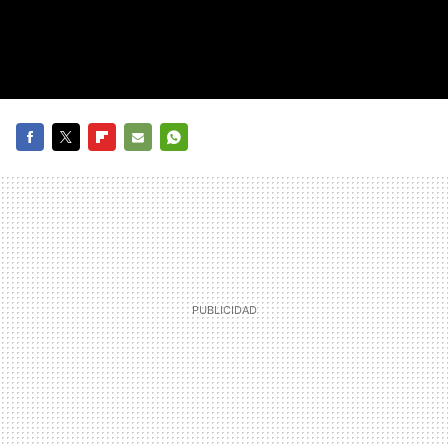
FACEBOOK
TWITTER
FLIPBOARD
E-
WHATSAPP
MAIL