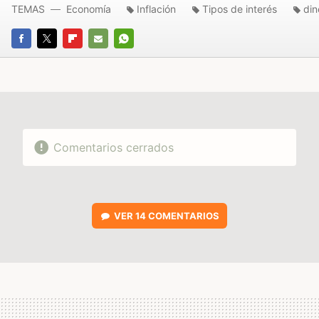
TEMAS
Economía
Inflación
Tipos de interés
din
FACEBOOK
TWITTER
FLIPBOARD
E-
WHATSAPP
MAIL
Comentarios cerrados
VER
14 COMENTARIOS