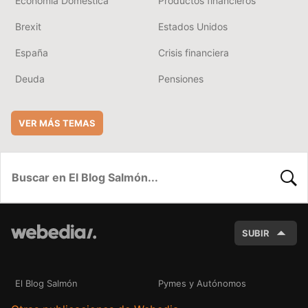
Economía Doméstica
Productos financieros
Brexit
Estados Unidos
España
Crisis financiera
Deuda
Pensiones
VER MÁS TEMAS
BUSC
SUBIR
El Blog Salmón
Pymes y Autónomos