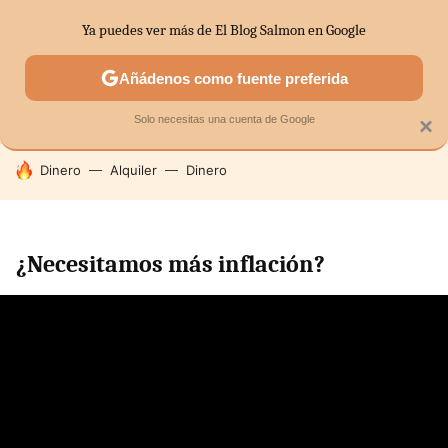
Ya puedes ver más de El Blog Salmon en Google
SECTORES
ECONOMÍA DOMÉSTICA
MERCADOS FINANC
Añádenos como fuente preferida
Solo necesitas una cuenta de Google
×
HOY SE HABLA DE
Dinero
Alquiler
Dinero
¿Necesitamos más inflación?