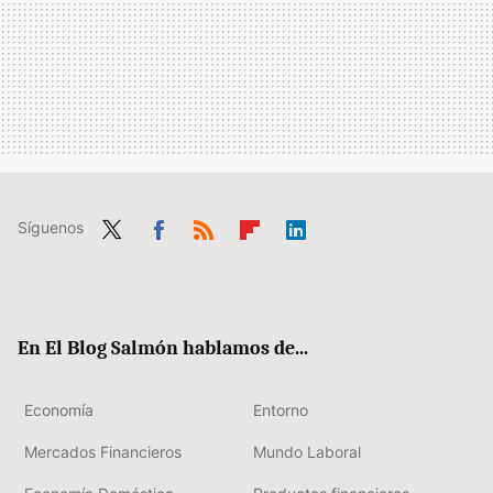
Síguenos
Twit
Fac
RSS
Flip
Link
ter
ebo
boa
edIn
ok
rd
En El Blog Salmón hablamos de...
Economía
Entorno
Mercados Financieros
Mundo Laboral