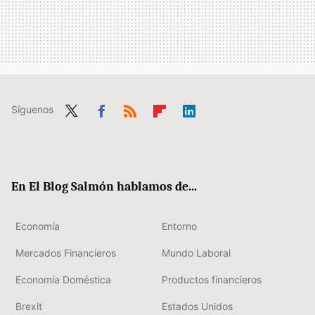
Síguenos
Twit
Fac
RSS
Flip
Link
ter
ebo
boa
edIn
ok
rd
En El Blog Salmón hablamos de...
Economía
Entorno
Mercados Financieros
Mundo Laboral
Economía Doméstica
Productos financieros
Brexit
Estados Unidos