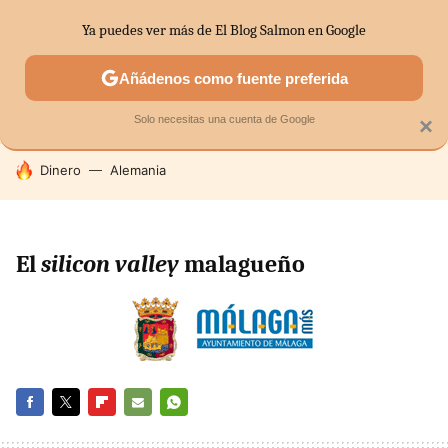
Ya puedes ver más de El Blog Salmon en Google
SECTORES
ECONOMÍA DOMÉSTICA
MERCADOS FINANC
Añádenos como fuente preferida
Solo necesitas una cuenta de Google
×
HOY SE HABLA DE
Dinero
Alemania
El
silicon valley
malagueño
FACEBOOK
TWITTER
FLIPBOARD
E-
WHATSAPP