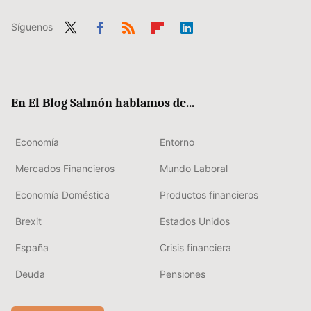
Síguenos
Twit
Fac
RSS
Flip
Link
ter
ebo
boa
edIn
ok
rd
En El Blog Salmón hablamos de...
Economía
Entorno
Mercados Financieros
Mundo Laboral
Economía Doméstica
Productos financieros
Brexit
Estados Unidos
España
Crisis financiera
Deuda
Pensiones