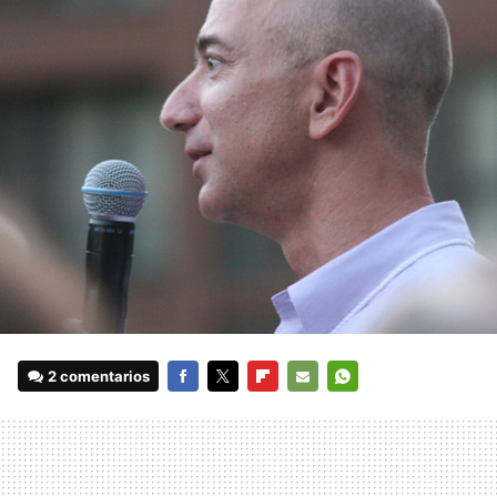
2 comentarios
FACEBOOK
TWITTER
FLIPBOARD
E-
WHATSAPP
MAIL