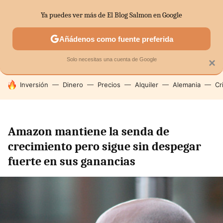
Ya puedes ver más de El Blog Salmon en Google
SECTORES
ECONOMÍA DOMÉSTICA
MERCADOS FINANC
Añádenos como fuente preferida
Solo necesitas una cuenta de Google
×
HOY SE HABLA DE
Inversión
Dinero
Precios
Alquiler
Alemania
Cr
Amazon mantiene la senda de
crecimiento pero sigue sin despegar
fuerte en sus ganancias