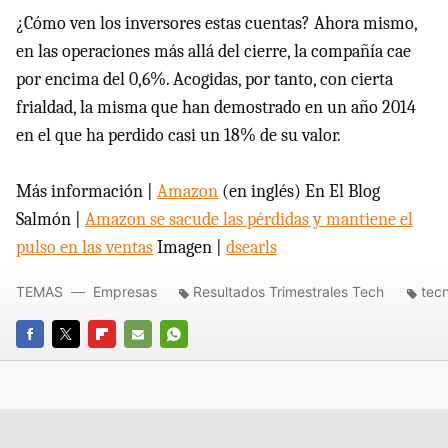
¿Cómo ven los inversores estas cuentas? Ahora mismo,
en las operaciones más allá del cierre, la compañía cae
por encima del 0,6%. Acogidas, por tanto, con cierta
frialdad, la misma que han demostrado en un año 2014
en el que ha perdido casi un 18% de su valor.
Más información |
Amazon
(en inglés) En El Blog
Salmón |
Amazon se sacude las pérdidas y mantiene el
pulso en las ventas
Imagen |
dsearls
TEMAS
Empresas
Resultados Trimestrales Tech
tec
FACEBOOK
TWITTER
FLIPBOARD
E-
WHATSAPP
MAIL