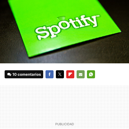
10 comentarios
FACEBOOK
TWITTER
FLIPBOARD
E-
WHATSAPP
MAIL