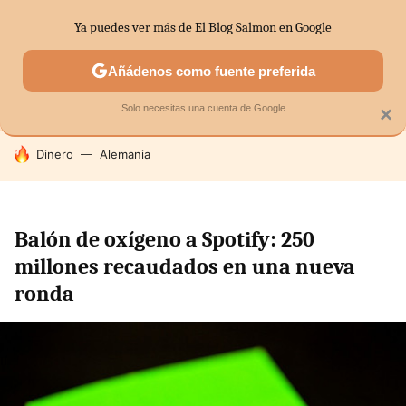
Ya puedes ver más de El Blog Salmon en Google
SECTORES
ECONOMÍA DOMÉSTICA
MERCADOS FINANC
Añádenos como fuente preferida
Solo necesitas una cuenta de Google
×
HOY SE HABLA DE
Dinero
Alemania
Balón de oxígeno a Spotify: 250
millones recaudados en una nueva
ronda