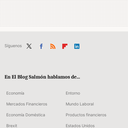
Síguenos
Twit
Fac
RSS
Flip
Link
ter
ebo
boa
edIn
ok
rd
En El Blog Salmón hablamos de...
Economía
Entorno
Mercados Financieros
Mundo Laboral
Economía Doméstica
Productos financieros
Brexit
Estados Unidos