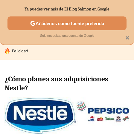
Ya puedes ver más de El Blog Salmon en Google
SECTORES
ECONOMÍA DOMÉSTICA
MERCADOS FINANC
Añádenos como fuente preferida
Solo necesitas una cuenta de Google
×
HOY SE HABLA DE
Felicidad
¿Cómo planea sus adquisiciones
Nestle?