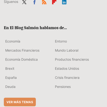
Síguenos
Twit
Fac
RSS
Flip
Link
ter
ebo
boa
edIn
ok
rd
En El Blog Salmón hablamos de...
Economía
Entorno
Mercados Financieros
Mundo Laboral
Economía Doméstica
Productos financieros
Brexit
Estados Unidos
España
Crisis financiera
Deuda
Pensiones
VER MÁS TEMAS