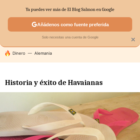
Ya puedes ver más de El Blog Salmon en Google
SECTORES
ECONOMÍA DOMÉSTICA
MERCADOS FINANC
Añádenos como fuente preferida
Solo necesitas una cuenta de Google
×
HOY SE HABLA DE
Dinero
Alemania
Historia y éxito de Havaianas