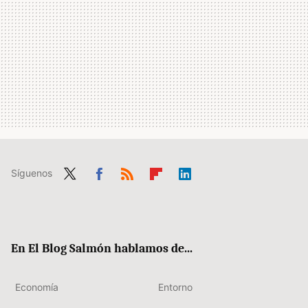
Síguenos
Twit
Fac
RSS
Flip
Link
ter
ebo
boa
edIn
ok
rd
En El Blog Salmón hablamos de...
Economía
Entorno