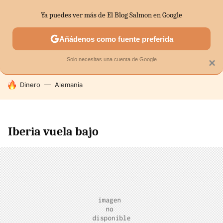
Ya puedes ver más de El Blog Salmon en Google
SECTORES
ECONOMÍA DOMÉSTICA
MERCADOS FINANC
Añádenos como fuente preferida
Solo necesitas una cuenta de Google
×
HOY SE HABLA DE
Dinero
Alemania
Iberia vuela bajo