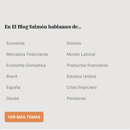
Twit
Fac
RSS
Flip
Link
ter
ebo
boa
edIn
ok
rd
En El Blog Salmón hablamos de...
Economía
Entorno
Mercados Financieros
Mundo Laboral
Economía Doméstica
Productos financieros
Brexit
Estados Unidos
España
Crisis financiera
Deuda
Pensiones
VER MÁS TEMAS