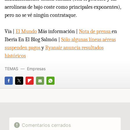
aerolíneas de bajo coste como principales exponentes),
pero no se vé ningún contrataque.
Vía |
El Mundo
Más información |
Nota de prensa
en
Iberia En El Blog Salmón |
Sólo algunas líneas aéreas
suspenden pagos
y
Ryanair anuncia resultados
históricos
TEMAS
Empresas
FACEBOOK
TWITTER
FLIPBOARD
E-
WHATSAPP
MAIL
Comentarios cerrados