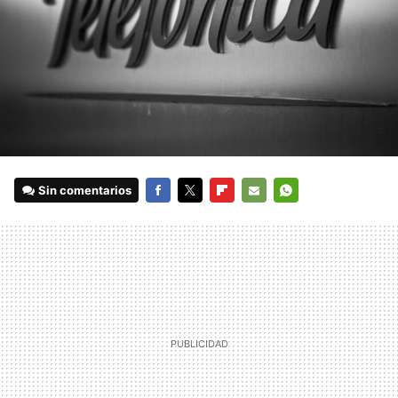
Sin comentarios
FACEBOOK
TWITTER
FLIPBOARD
E-
WHATSAPP
MAIL