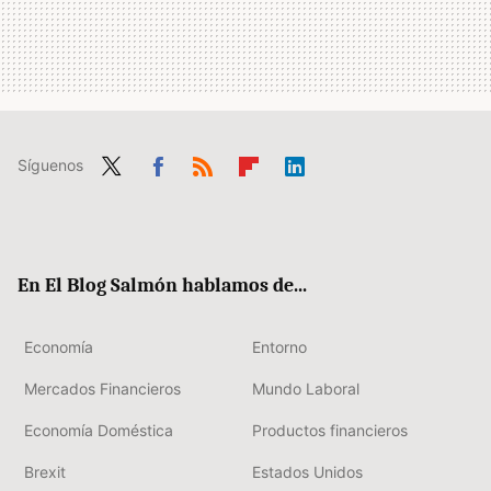
Síguenos
Twit
Fac
RSS
Flip
Link
ter
ebo
boa
edIn
ok
rd
En El Blog Salmón hablamos de...
Economía
Entorno
Mercados Financieros
Mundo Laboral
Economía Doméstica
Productos financieros
Brexit
Estados Unidos