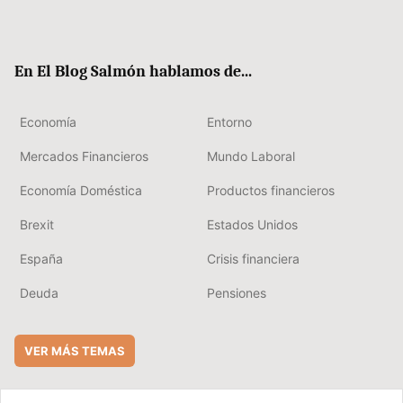
Twit
Fac
RSS
Flip
Link
ter
ebo
boa
edIn
ok
rd
En El Blog Salmón hablamos de...
Economía
Entorno
Mercados Financieros
Mundo Laboral
Economía Doméstica
Productos financieros
Brexit
Estados Unidos
España
Crisis financiera
Deuda
Pensiones
VER MÁS TEMAS