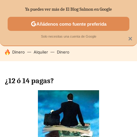
Ya puedes ver más de El Blog Salmon en Google
SECTORES
ECONOMÍA DOMÉSTICA
MERCADOS FINANC
Añádenos como fuente preferida
Solo necesitas una cuenta de Google
×
HOY SE HABLA DE
Dinero
Alquiler
Dinero
¿12 ó 14 pagas?