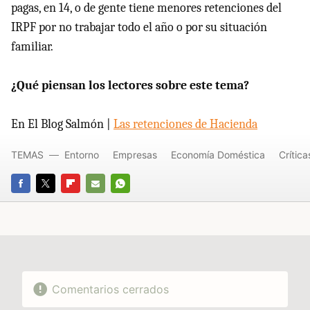
pagas, en 14, o de gente tiene menores retenciones del
IRPF por no trabajar todo el año o por su situación
familiar.
¿Qué piensan los lectores sobre este tema?
En El Blog Salmón |
Las retenciones de Hacienda
TEMAS
Entorno
Empresas
Economía Doméstica
Crític
FACEBOOK
TWITTER
FLIPBOARD
E-
WHATSAPP
MAIL
Comentarios cerrados