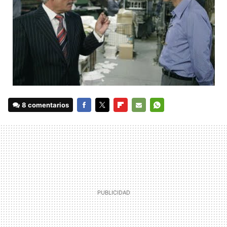
8 comentarios
FACEBOOK
TWITTER
FLIPBOARD
E-
WHATSAPP
MAIL