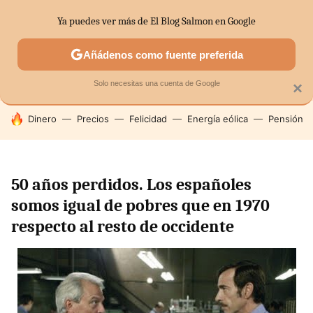
Ya puedes ver más de El Blog Salmon en Google
SECTORES
ECONOMÍA DOMÉSTICA
MERCADOS FINANC
Añádenos como fuente preferida
Solo necesitas una cuenta de Google
×
HOY SE HABLA DE
Dinero
Precios
Felicidad
Energía eólica
Pensión
50 años perdidos. Los españoles
somos igual de pobres que en 1970
respecto al resto de occidente