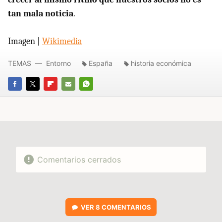
tan mala noticia
.
Imagen |
Wikimedia
TEMAS
Entorno
España
historia económica
FACEBOOK
TWITTER
FLIPBOARD
E-
WHATSAPP
MAIL
Comentarios cerrados
VER
8 COMENTARIOS