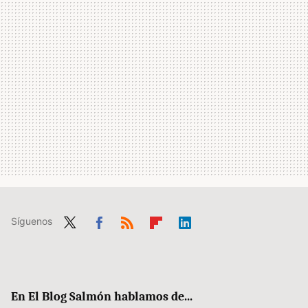
Síguenos
Twit
Fac
RSS
Flip
Link
ter
ebo
boa
edIn
ok
rd
En El Blog Salmón hablamos de...