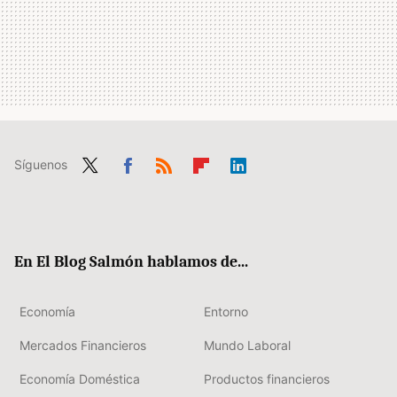
Síguenos
Twit
Fac
RSS
Flip
Link
ter
ebo
boa
edIn
ok
rd
En El Blog Salmón hablamos de...
Economía
Entorno
Mercados Financieros
Mundo Laboral
Economía Doméstica
Productos financieros