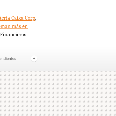
teria Caixa Corp
,
toman más en
 Financieros
endientes
Corporativo