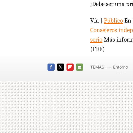
¡Debe ser una pr
Vía |
Público
En 
Consejeros inde
serio
Más inform
(FEF)
TEMAS
Entorno
FEF
FACEBOOK
TWITTER
FLIPBOARD
E-
MAIL