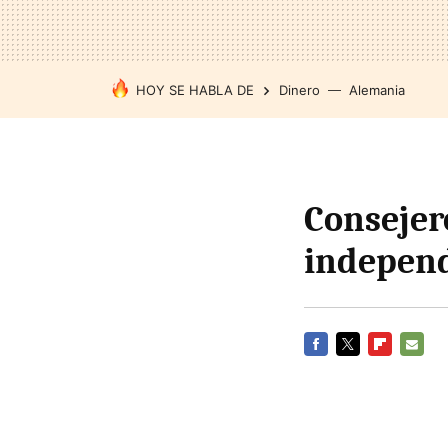
HOY SE HABLA DE
Dinero
Alemania
Consejer
independ
FACEBOOK
TWITTER
FLIPBOARD
E-
MAIL