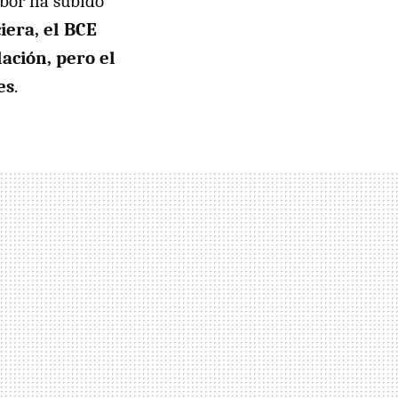
ibor ha subido
iera, el BCE
lación, pero el
es
.