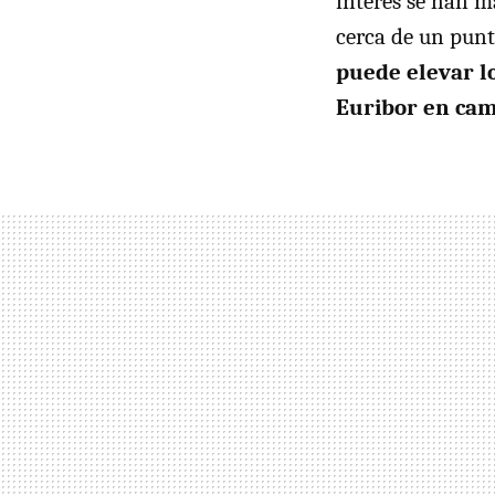
interés se han m
cerca de un pun
puede elevar lo
Euribor en camb