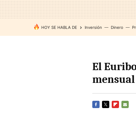
HOY SE HABLA DE
Inversión
Dinero
P
El Euribo
mensual
FACEBOOK
TWITTER
FLIPBOARD
E-
MAIL