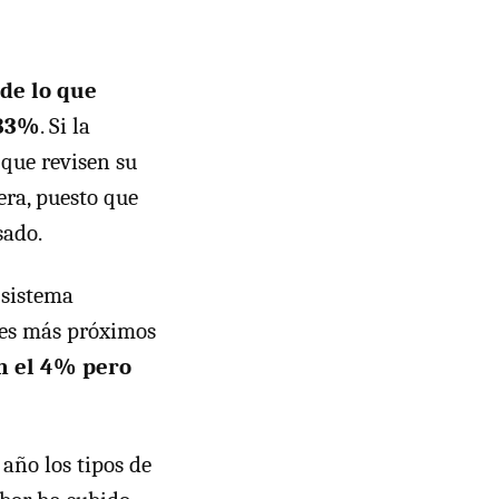
 de lo que
283%
. Si la
 que revisen su
era, puesto que
sado.
 sistema
eles más próximos
n el 4% pero
año los tipos de