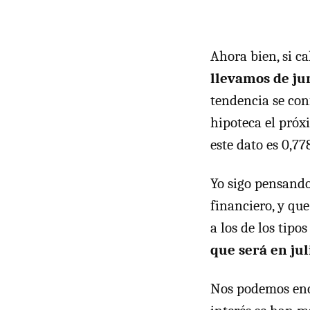
Ahora bien, si c
llevamos de ju
tendencia se con
hipoteca el próx
este dato es 0,7
Yo sigo pensando
financiero, y qu
a los de los tipo
que será en ju
Nos podemos enco