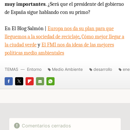
muy importantes
. ¿Será que el presidente del gobierno
de España sigue hablando con su primo?
En El Blog Salmón |
Europa nos da su plan para que
lleguemos a la sociedad de reciclaje
,
Cómo mejor llegar a
la ciudad verde
y
El FMI nos da ideas de las mejores
políticas medio ambientales
TEMAS
Entorno
Medio Ambiente
desarrollo
ene
FACEBOOK
TWITTER
FLIPBOARD
E-
WHATSAPP
MAIL
Comentarios cerrados