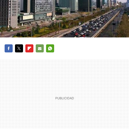
FACEBOOK
TWITTER
FLIPBOARD
E-
WHATSAPP
MAIL