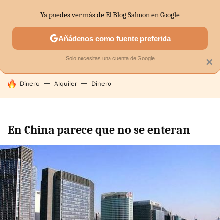
Ya puedes ver más de El Blog Salmon en Google
SECTORES
ECONOMÍA DOMÉSTICA
MERCADOS FINANC
Añádenos como fuente preferida
Solo necesitas una cuenta de Google
×
HOY SE HABLA DE
Dinero
Alquiler
Dinero
En China parece que no se enteran