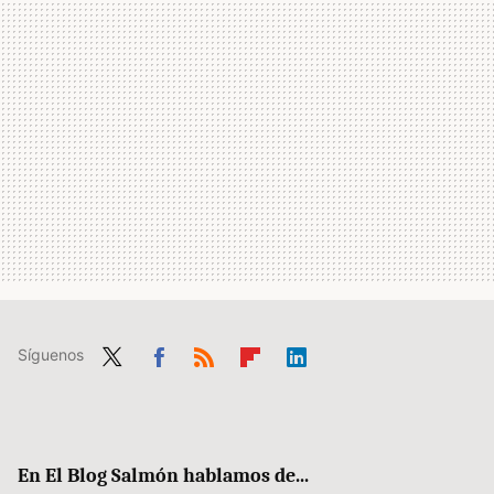
Síguenos
Twit
Fac
RSS
Flip
Link
ter
ebo
boa
edIn
ok
rd
En El Blog Salmón hablamos de...