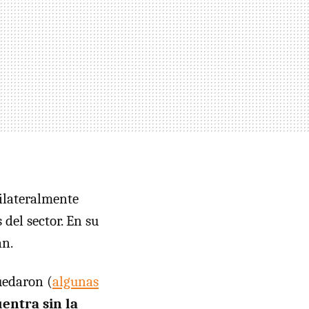
ilateralmente
 del sector. En su
an.
uedaron (
algunas
uentra sin la