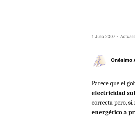
1 Julio 2007
Actuali
Onésimo 
Parece que el go
electricidad su
correcta pero,
si
energético a p