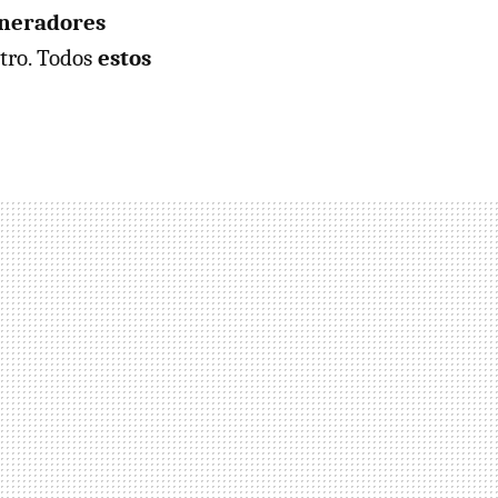
generadores
stro. Todos
estos