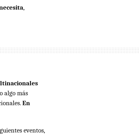
necesita
,
ltinacionales
do algo más
cionales.
En
guientes eventos,