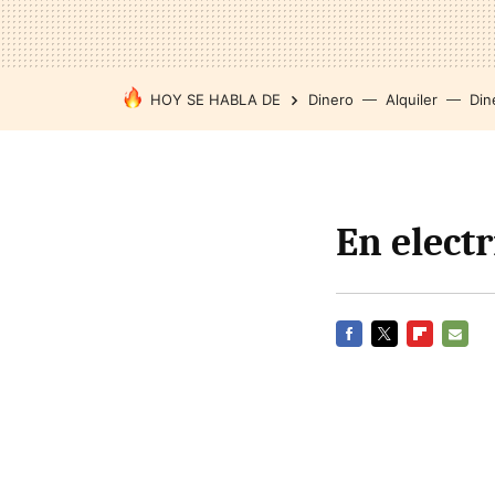
HOY SE HABLA DE
Dinero
Alquiler
Din
En elect
FACEBOOK
TWITTER
FLIPBOARD
E-
MAIL