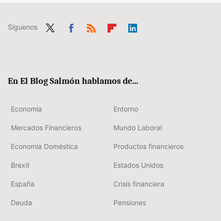
Síguenos
Twit
Fac
RSS
Flip
Link
ter
ebo
boa
edIn
ok
rd
En El Blog Salmón hablamos de...
Economía
Entorno
Mercados Financieros
Mundo Laboral
Economía Doméstica
Productos financieros
Brexit
Estados Unidos
España
Crisis financiera
Deuda
Pensiones