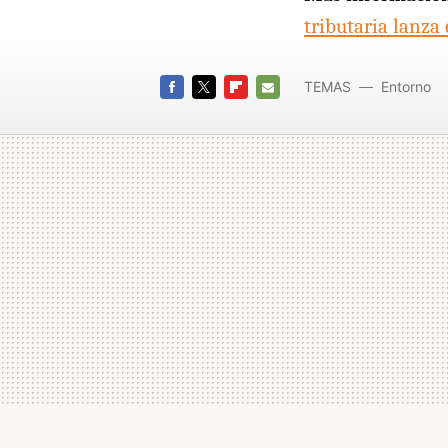
tributaria lanz
TEMAS
Entorno
renta
FACEBOOK
TWITTER
FLIPBOARD
E-
MAIL