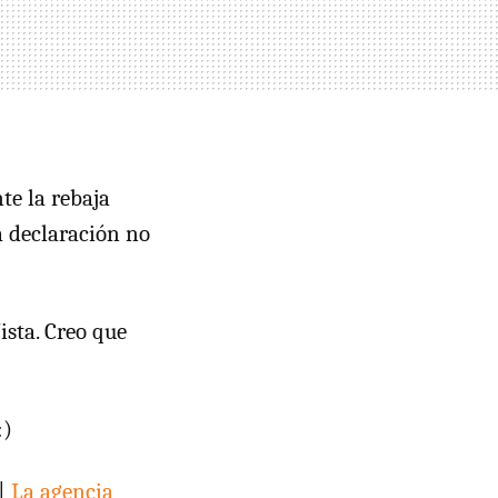
e la rebaja
a declaración no
ista. Creo que
:)
 |
La agencia