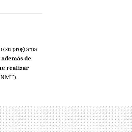
ado su programa
,
además de
ue realizar
 FNMT).