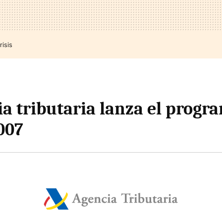
risis
ia tributaria lanza el progr
007