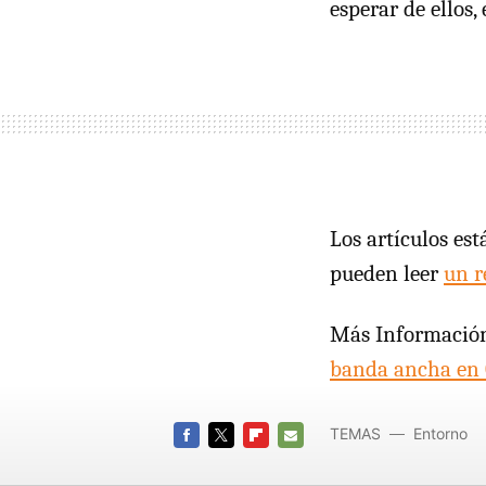
esperar de ellos,
Los artículos es
pueden leer
un r
Más Información
banda ancha en 
TEMAS
Entorno
FACEBOOK
TWITTER
FLIPBOARD
E-