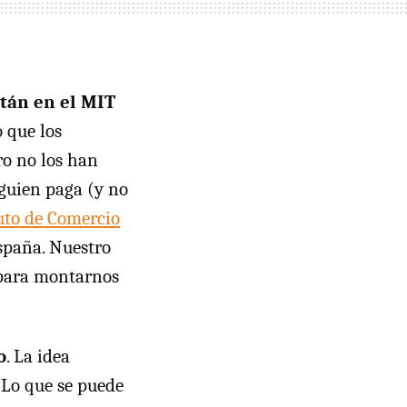
tán en el MIT
 que los
ro no los han
lguien paga (y no
uto de Comercio
spaña. Nuestro
 para montarnos
o
. La idea
 Lo que se puede