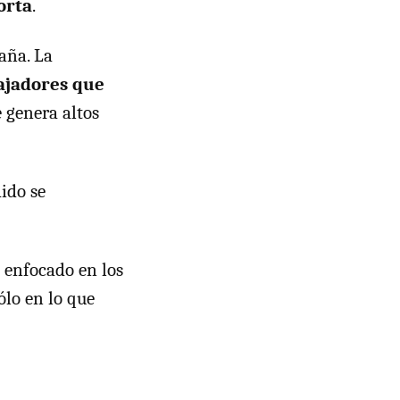
orta
.
aña. La
ajadores que
e genera altos
dido se
é enfocado en los
ólo en lo que