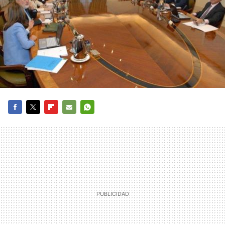
FACEBOOK
TWITTER
FLIPBOARD
E-
WHATSAPP
MAIL