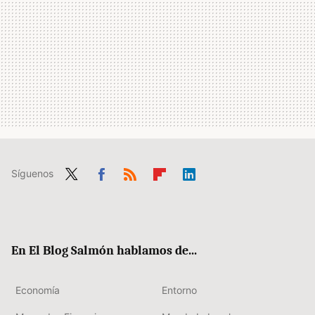
Síguenos
Twit
Fac
RSS
Flip
Link
ter
ebo
boa
edIn
ok
rd
En El Blog Salmón hablamos de...
Economía
Entorno