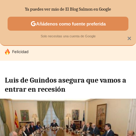
Ya puedes ver más de El Blog Salmon en Google
SECTORES
ECONOMÍA DOMÉSTICA
MERCADOS FINANC
Añádenos como fuente preferida
Solo necesitas una cuenta de Google
×
HOY SE HABLA DE
Felicidad
Luis de Guindos asegura que vamos a
entrar en recesión