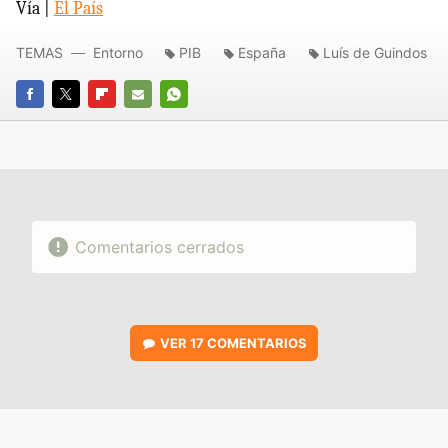
Vía |
El País
TEMAS
Entorno
PIB
España
Luís de Guindos
FACEBOOK
TWITTER
FLIPBOARD
E-
WHATSAPP
MAIL
Comentarios cerrados
VER
17 COMENTARIOS