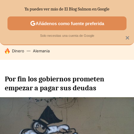
Ya puedes ver más de El Blog Salmon en Google
SECTORES
ECONOMÍA DOMÉSTICA
MERCADOS FINANC
Añádenos como fuente preferida
Solo necesitas una cuenta de Google
×
HOY SE HABLA DE
Dinero
Alemania
Por fin los gobiernos prometen
empezar a pagar sus deudas