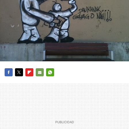
FACEBOOK
TWITTER
FLIPBOARD
E-
WHATSAPP
MAIL