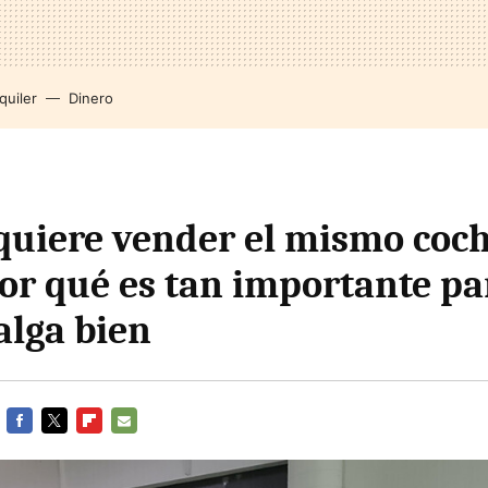
quiler
Dinero
quiere vender el mismo coch
or qué es tan importante par
alga bien
FACEBOOK
TWITTER
FLIPBOARD
E-
MAIL