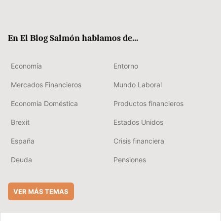
ter
ebo
boa
edIn
ok
rd
En El Blog Salmón hablamos de...
Economía
Entorno
Mercados Financieros
Mundo Laboral
Economía Doméstica
Productos financieros
Brexit
Estados Unidos
España
Crisis financiera
Deuda
Pensiones
VER MÁS TEMAS