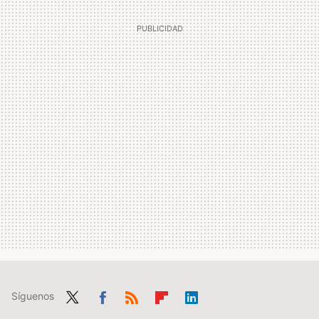
Síguenos
Twit
Fac
RSS
Flip
Link