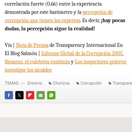
correlación fuerte (0.66) entre la experiencia
demostrada por este barómetro y la
percepción de
corrupción que tienen los expertos
. Es decir,
¡hay pocas
dudas, la percepción sigue la realidad!
Vía |
Nota de Prensa
de Transparency Internacional En
El Blog Salmón |
Informe Global de la Corrupción 2007
,
Siemens, el culebrón continúa
y
Los inspectores quieren
investigar los alcaldes
TEMAS
Entorno
Chorizos
Corrupción
Transpare
FACEBOOK
TWITTER
FLIPBOARD
E-
WHATSAPP
MAIL