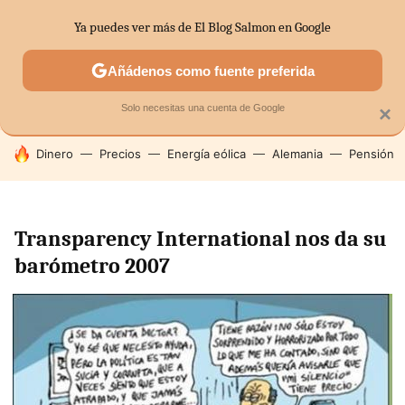
Ya puedes ver más de El Blog Salmon en Google
SECTORES
ECONOMÍA DOMÉSTICA
MERCADOS FINANC
Añádenos como fuente preferida
Solo necesitas una cuenta de Google
×
HOY SE HABLA DE
Dinero
Precios
Energía eólica
Alemania
Pensión
Transparency International nos da su
barómetro 2007