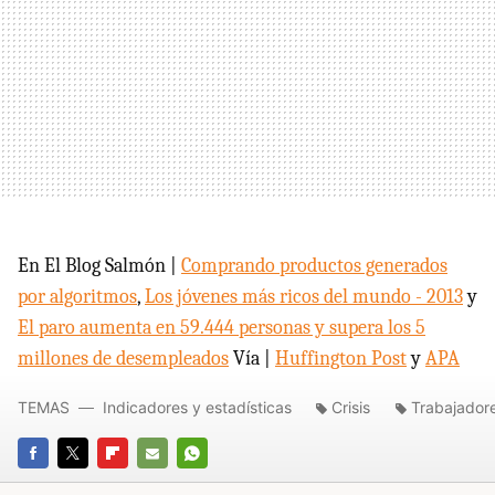
En El Blog Salmón |
Comprando productos generados
por algoritmos
,
Los jóvenes más ricos del mundo - 2013
y
El paro aumenta en 59.444 personas y supera los 5
millones de desempleados
Vía |
Huffington Post
y
APA
TEMAS
Indicadores y estadísticas
Crisis
Trabajador
FACEBOOK
TWITTER
FLIPBOARD
E-
WHATSAPP