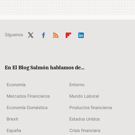
Síguenos
Twit
Fac
RSS
Flip
Link
ter
ebo
boa
edIn
ok
rd
En El Blog Salmón hablamos de...
Economía
Entorno
Mercados Financieros
Mundo Laboral
Economía Doméstica
Productos financieros
Brexit
Estados Unidos
España
Crisis financiera