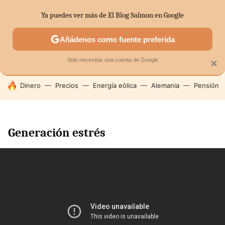
Ya puedes ver más de El Blog Salmon en Google
SECTORES
ECONOMÍA DOMÉSTICA
MERCADOS FINANC
Añádenos como fuente preferida
Solo necesitas una cuenta de Google
×
HOY SE HABLA DE
Dinero
Precios
Energía eólica
Alemania
Pensión
Generación estrés