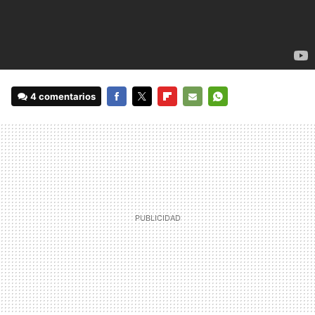
4 comentarios
FACEBOOK
TWITTER
FLIPBOARD
E-
WHATSAPP
MAIL