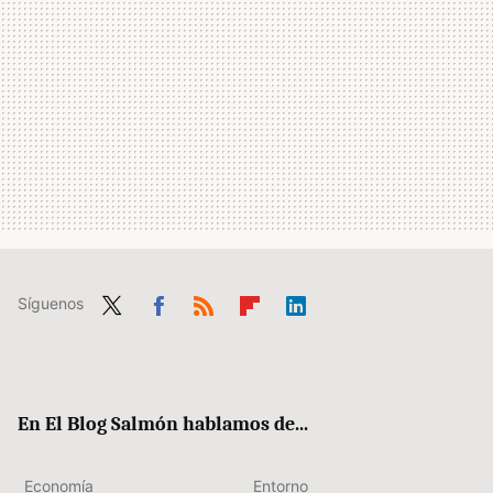
Síguenos
Twit
Fac
RSS
Flip
Link
ter
ebo
boa
edIn
ok
rd
En El Blog Salmón hablamos de...
Economía
Entorno