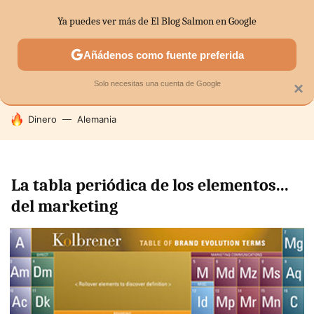
Ya puedes ver más de El Blog Salmon en Google
SECTORES
ECONOMÍA DOMÉSTICA
MERCADOS FINANC
Añádenos como fuente preferida
Solo necesitas una cuenta de Google
×
HOY SE HABLA DE
Dinero
Alemania
La tabla periódica de los elementos...
del marketing