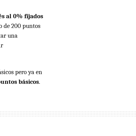
s al 0% fijados
o de 200 puntos
tar una
ar
sicos pero ya en
puntos básicos
.