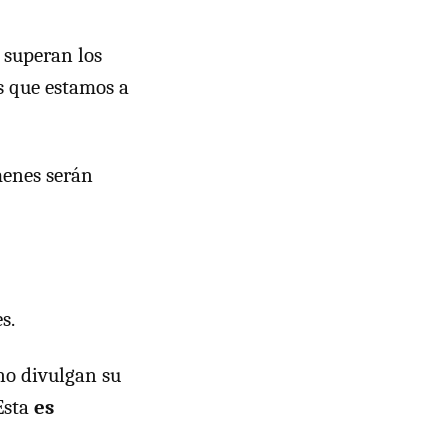
 superan los
s que estamos a
menes serán
s.
no divulgan su
 Esta
es