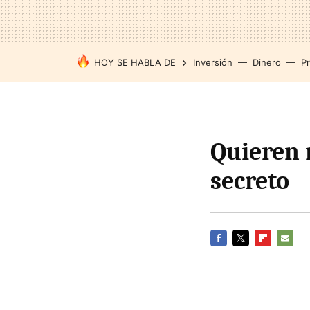
HOY SE HABLA DE
Inversión
Dinero
P
Quieren 
secreto
FACEBOOK
TWITTER
FLIPBOARD
E-
MAIL