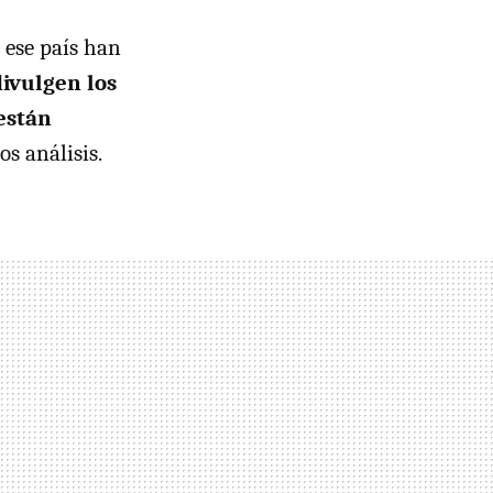
 ese país han
ivulgen los
están
s análisis.