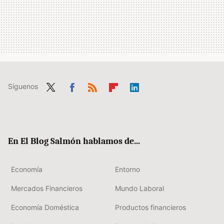
Síguenos
Twit
Fac
RSS
Flip
Link
ter
ebo
boa
edIn
ok
rd
En El Blog Salmón hablamos de...
Economía
Entorno
Mercados Financieros
Mundo Laboral
Economía Doméstica
Productos financieros