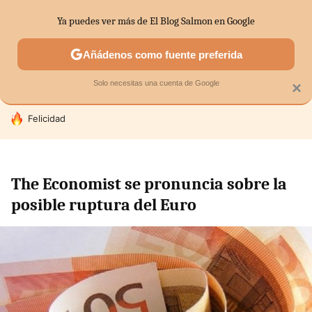
Ya puedes ver más de El Blog Salmon en Google
SECTORES
ECONOMÍA DOMÉSTICA
MERCADOS FINANC
Añádenos como fuente preferida
Solo necesitas una cuenta de Google
×
HOY SE HABLA DE
Felicidad
The Economist se pronuncia sobre la
posible ruptura del Euro