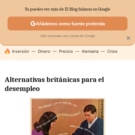
Ya puedes ver más de El Blog Salmon en Google
SECTORES
ECONOMÍA DOMÉSTICA
MERCADOS FINANC
Añádenos como fuente preferida
Solo necesitas una cuenta de Google
×
HOY SE HABLA DE
Inversión
Dinero
Precios
Alemania
Crisis
Alternativas británicas para el
desempleo