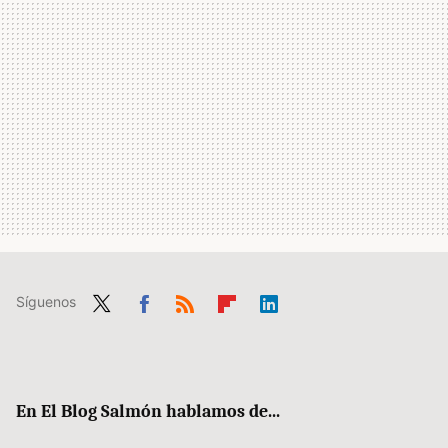
Síguenos
Twit
Fac
RSS
Flip
Link
ter
ebo
boa
edIn
ok
rd
En El Blog Salmón hablamos de...