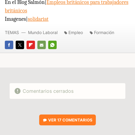
En el Blog Salmón|
Empleos británicos para trabajadores
británicos
Imagenes|
solidariat
TEMAS
Mundo Laboral
Empleo
Formación
FACEBOOK
TWITTER
FLIPBOARD
E-
WHATSAPP
MAIL
Comentarios cerrados
VER
17 COMENTARIOS