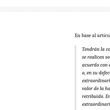
En base al artícu
Tendrán la co
se realicen s
acuerdo con e
o, en su defe
extraordinari
valor de la h
retribuido. E
extraordinar