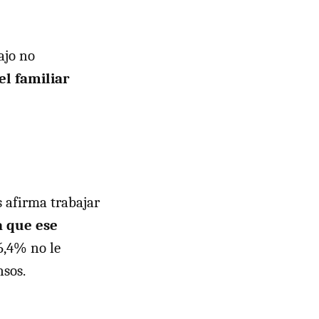
ajo no
el familiar
s afirma trabajar
a que ese
46,4% no le
sos.