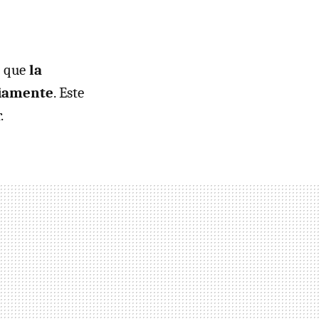
n que
la
riamente
. Este
.