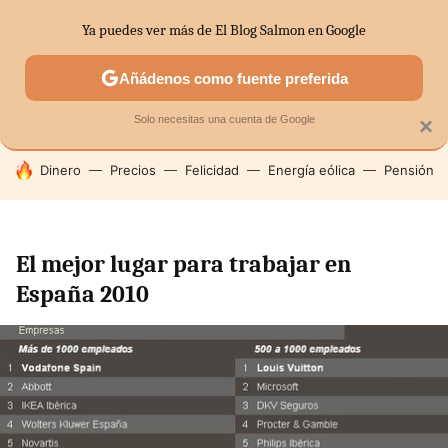
Ya puedes ver más de El Blog Salmon en Google
SECTORES
ECONOMÍA DOMÉSTICA
MERCADOS FINANC
Añádenos como fuente preferida
Solo necesitas una cuenta de Google
×
HOY SE HABLA DE
Dinero
Precios
Felicidad
Energía eólica
Pensión
El mejor lugar para trabajar en
España 2010