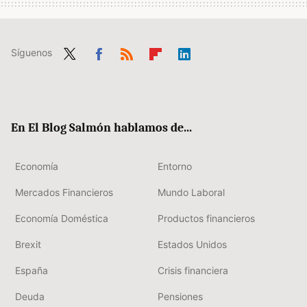
Síguenos
Twit
Fac
RSS
Flip
Link
ter
ebo
boa
edIn
ok
rd
En El Blog Salmón hablamos de...
Economía
Entorno
Mercados Financieros
Mundo Laboral
Economía Doméstica
Productos financieros
Brexit
Estados Unidos
España
Crisis financiera
Deuda
Pensiones