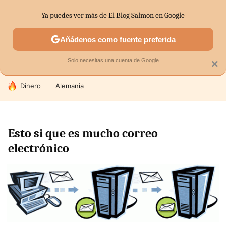
Ya puedes ver más de El Blog Salmon en Google
SECTORES
ECONOMÍA DOMÉSTICA
MERCADOS FINANC
Añádenos como fuente preferida
Solo necesitas una cuenta de Google
×
HOY SE HABLA DE
Dinero
Alemania
Esto si que es mucho correo
electrónico