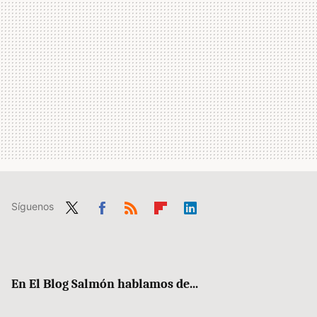
Síguenos
Twit
Fac
RSS
Flip
Link
ter
ebo
boa
edIn
ok
rd
En El Blog Salmón hablamos de...